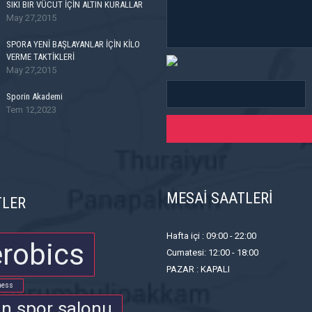
SIKI BIR VÜCUT İÇİN ALTIN KURALLAR
May 27,2015
SPORA YENİ BAŞLAYANLAR İÇİN KİLO
VERME TAKTİKLERİ
May 27,2015
Sporin Akademi
Tem 12,2023
MESAİ SAATLERİ
TLER
Hafta içi : 09:00 - 22:00
robics
Cumatesi: 12:00 - 18:00
PAZAR : KAPALI
ness
ın spor salonu