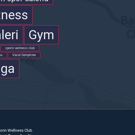
tness
leri
Gym
sporin wellness club
nu
Vücut Geliştirme
oga
orin Wellness Club.