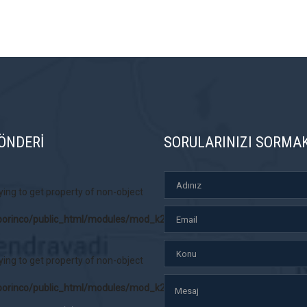
ÖNDERİ
SORULARINIZI SORMA
rying to get property of non-object
orinco/public_html/modules/mod_k2_content/mod_k2_content.php
rying to get property of non-object
orinco/public_html/modules/mod_k2_content/mod_k2_content.php