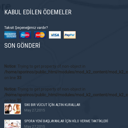
KABUL EDİLEN ÖDEMELER
Taksit Şeçeneğimiz vardır?
SON GÖNDERİ
Notice
: Trying to get property of non-object in
/home/sporinco/public_html/modules/mod_k2_content/mod_k2_c
on line
33
Notice
: Trying to get property of non-object in
/home/sporinco/public_html/modules/mod_k2_content/mod_k2_c
on line
35
SIKI BIR VÜCUT İÇİN ALTIN KURALLAR
May 27,2015
SPORA YENİ BAŞLAYANLAR İÇİN KİLO VERME TAKTİKLERİ
May 27,2015