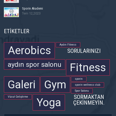
Sporin Akademi
Tem 12,2023
ETİKETLER
Aydın Fitness
Aerobics
SORULARINIZI
aydın spor salonu
Fitness
sporin
Galeri
Gym
sporin wellness club
Spor Salonu
SORMAKTAN
Vücut Geliştirme
Yoga
ÇEKINMEYIN.