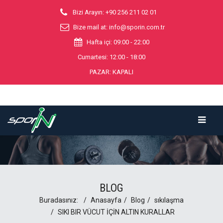
Bizi Arayın: +90 256 211 02 01
Bize mail at:
info@sporin.com.tr
Hafta içi: 09:00 - 22:00
Cumartesi: 12:00 - 18:00
PAZAR: KAPALI
BLOG
Buradasınız:
Anasayfa
Blog
sıkılaşma
SIKI BIR VÜCUT İÇİN ALTIN KURALLAR