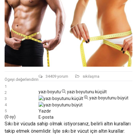
34409
yorum
sıkılaşma
Ögeyi değerlendirin
1
yazı boyutu
yazı boyutunu küçült
2
yazı boyutunu büyüt
3
4
Yazdır
5
(0 oy)
E-posta
Sıkı bir vücuda sahip olmak istiyorsanız, belirli altın kuralları
takip etmek önemlidir. İşte sıkı bir vücut için altın kurallar: