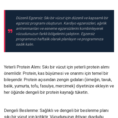
Düzenli Egzersiz: Sıkı bir vücut için düzenli ve kapsamlı bir
egzersiz programı oluşturun. Kardiyo egzersizleri, ağırlık
antrenmanları ve esneme egzersizlerini kombinleyerek
vücudunuzun farklı bölgelerini çalıştırın. Egzersiz
programınızı haftalık olarak planlayın ve programınıza
sadık kalın.
Yeterli Protein Alımı: Sıkı bir vücut için yeterli protein alımı
önemlidir. Protein, kas büyümesi ve onarımı için temel bir
bileşendir. Protein açısından zengin gıdaları (örneğin, tavuk,
balık, yumurta, tofu, fasulye, mercimek) diyetinize ekleyin ve
her öğünde dengeli bir protein kaynağı tüketin..
Dengeli Beslenme: Sağlıklı ve dengeli bir beslenme planı
sıkı bir vücut için kritiktir. Vücudunuzun ihtiyaç duyduğu