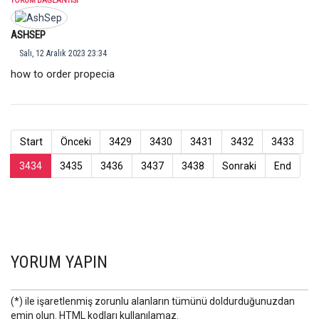
YORUM BAĞLANTISI
ASHSEP
Salı, 12 Aralık 2023 23:34
how to order propecia
Start
Önceki
3429
3430
3431
3432
3433
3434
3435
3436
3437
3438
Sonraki
End
YORUM YAPIN
(*) ile işaretlenmiş zorunlu alanların tümünü doldurduğunuzdan
emin olun. HTML kodları kullanılamaz.