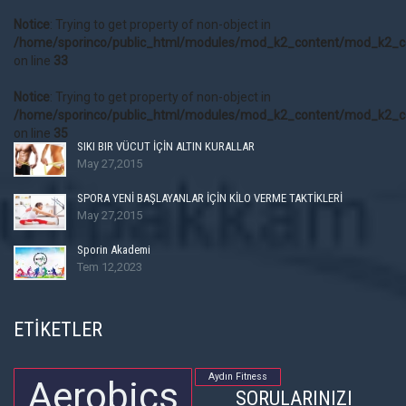
Notice
: Trying to get property of non-object in
/home/sporinco/public_html/modules/mod_k2_content/mod_k2_c
on line
33
Notice
: Trying to get property of non-object in
/home/sporinco/public_html/modules/mod_k2_content/mod_k2_c
on line
35
SIKI BIR VÜCUT İÇİN ALTIN KURALLAR
May 27,2015
SPORA YENİ BAŞLAYANLAR İÇİN KİLO VERME TAKTİKLERİ
May 27,2015
Sporin Akademi
Tem 12,2023
ETİKETLER
Aydın Fitness
Aerobics
SORULARINIZI