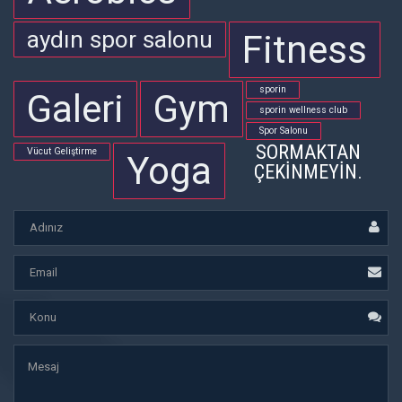
aydın spor salonu
Fitness
sporin
Galeri
Gym
sporin wellness club
Spor Salonu
SORMAKTAN
Vücut Geliştirme
Yoga
ÇEKINMEYIN.