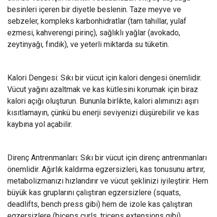
besinleri içeren bir diyetle beslenin. Taze meyve ve
sebzeler, kompleks karbonhidratlar (tam tahıllar, yulaf
ezmesi, kahverengi pirinç), sağlıklı yağlar (avokado,
zeytinyağı, fındık), ve yeterli miktarda su tüketin.
Kalori Dengesi: Sıkı bir vücut için kalori dengesi önemlidir.
Vücut yağını azaltmak ve kas kütlesini korumak için biraz
kalori açığı oluşturun. Bununla birlikte, kalori alımınızı aşırı
kısıtlamayın, çünkü bu enerji seviyenizi düşürebilir ve kas
kaybına yol açabilir.
Direnç Antrenmanları: Sıkı bir vücut için direnç antrenmanları
önemlidir. Ağırlık kaldırma egzersizleri, kas tonusunu artırır,
metabolizmanızı hızlandırır ve vücut şeklinizi iyileştirir. Hem
büyük kas gruplarını çalıştıran egzersizlere (squats,
deadlifts, bench press gibi) hem de izole kas çalıştıran
egzersizlere (biceps curls, triceps extensions gibi)