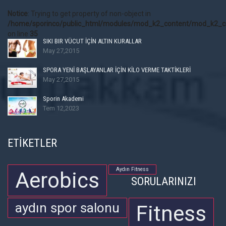
Notice
: Trying to get property of non-object in
/home/sporinco/public_html/modules/mod_k2_content/mod_k2_c
on line
35
SIKI BIR VÜCUT İÇİN ALTIN KURALLAR
May 27,2015
SPORA YENİ BAŞLAYANLAR İÇİN KİLO VERME TAKTİKLERİ
May 27,2015
Sporin Akademi
Tem 12,2023
ETİKETLER
Aydın Fitness
Aerobics
SORULARINIZI
aydın spor salonu
Fitness