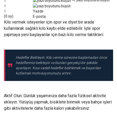
yazı boyutunu büyüt
3
4
Yazdır
5
(0 oy)
E-posta
Kilo vermek isteyenler için spor ve diyet bir arada
kullanılarak sağlıklı kilo kaybı elde edilebilir. İşte spor
yapmaya yeni başlayanlar için bazı kilo verme taktikleri:
Hedefler Belirleyin: Kilo verme sürecine başlamadan önce
hedeflerinizi belirleyin ve bunları gerçekçi bir şekilde
ayarlayın. Kısa vadeli hedefler belirlemek ve başarıları
kutlamak motivasyonunuzu artırır..
Aktif Olun: Günlük yaşamınıza daha fazla fiziksel aktivite
ekleyin. Yürüyüş yapmak, bisiklete binmek veya bahçe işleri
gibi aktivitelerle daha fazla kalori yakabilirsiniz.