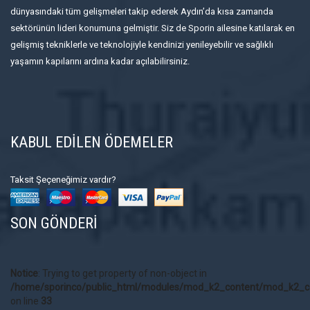
dünyasındaki tüm gelişmeleri takip ederek Aydın’da kısa zamanda
sektörünün lideri konumuna gelmiştir. Siz de Sporin ailesine katılarak en
gelişmiş tekniklerle ve teknolojiyle kendinizi yenileyebilir ve sağlıklı
yaşamın kapılarını ardına kadar açılabilirsiniz.
KABUL EDİLEN ÖDEMELER
Taksit Şeçeneğimiz vardır?
SON GÖNDERİ
Notice
: Trying to get property of non-object in
/home/sporinco/public_html/modules/mod_k2_content/mod_k2_c
on line
33