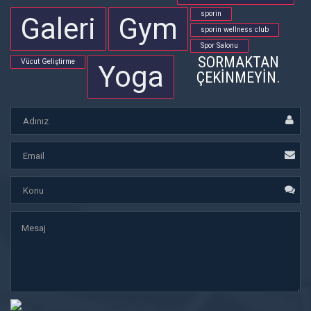
sporin
Galeri
Gym
sporin wellness club
Spor Salonu
SORMAKTAN
Vücut Geliştirme
Yoga
ÇEKINMEYIN.