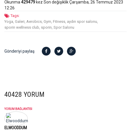
Okunma
429479
kez
Son değişiklik Çarşamba, 26 Temmuz 2023
12:26
Tags:
Yoga,
Galeri,
Aerobics,
Gym,
Fitness,
aydın spor salonu,
sporin wellness club,
sporin,
Spor Salonu
Gönderiyi paylaş
40428
YORUM
YORUM BAĞLANTISI
ELWOODDUM