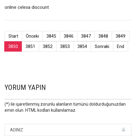
online celexa discount
Start
Önceki
3845
3846
3847
3848
3849
3850
3851
3852
3853
3854
Sonraki
End
YORUM YAPIN
(*) ile işaretlenmiş zorunlu alanların tümünü doldurduğunuzdan
emin olun. HTML kodları kullanılamaz.