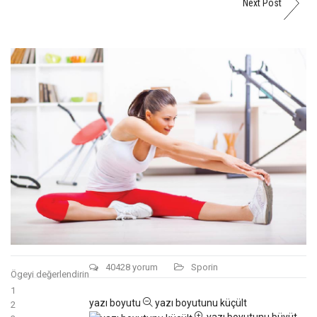
Next Post
40428
yorum
Sporin
Ögeyi değerlendirin
1
yazı boyutu
yazı boyutunu küçült
2