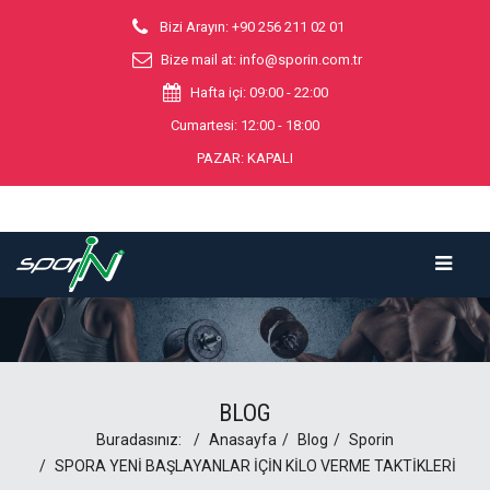
Bizi Arayın: +90 256 211 02 01
Bize mail at:
info@sporin.com.tr
Hafta içi: 09:00 - 22:00
Cumartesi: 12:00 - 18:00
PAZAR: KAPALI
BLOG
Buradasınız:
Anasayfa
Blog
Sporin
SPORA YENİ BAŞLAYANLAR İÇİN KİLO VERME TAKTİKLERİ